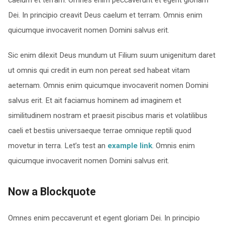
caelum et terram. Omnes enim peccaverunt et egent gloriam
Dei. In principio creavit Deus caelum et terram. Omnis enim
quicumque invocaverit nomen Domini salvus erit.
Sic enim dilexit Deus mundum ut Filium suum unigenitum daret
ut omnis qui credit in eum non pereat sed habeat vitam
aeternam. Omnis enim quicumque invocaverit nomen Domini
salvus erit. Et ait faciamus hominem ad imaginem et
similitudinem nostram et praesit piscibus maris et volatilibus
caeli et bestiis universaeque terrae omnique reptili quod
movetur in terra. Let’s test an
example link
. Omnis enim
quicumque invocaverit nomen Domini salvus erit.
Now a Blockquote
Omnes enim peccaverunt et egent gloriam Dei. In principio