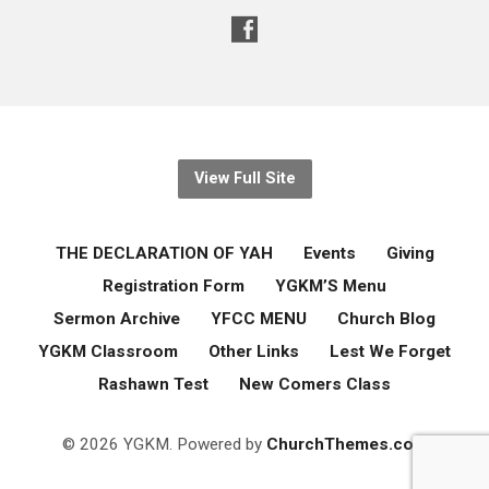
View Full Site
THE DECLARATION OF YAH
Events
Giving
Registration Form
YGKM’S Menu
Sermon Archive
YFCC MENU
Church Blog
YGKM Classroom
Other Links
Lest We Forget
Rashawn Test
New Comers Class
© 2026 YGKM. Powered by
ChurchThemes.com